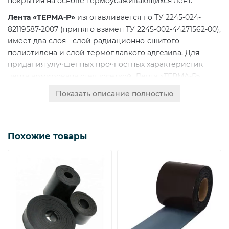
покрытия на основе термоусаживающихся лент.
Лента «ТЕРМА-Р»
изготавливается по ТУ 2245-024-
82119587-2007 (принято взамен ТУ 2245-002-44271562-00),
имеет два слоя - слой радиационно-сшитого
полиэтилена и слой термоплавкого адгезива. Для
придания улучшенных прочностных характеристик
лента армирована стеклосеткой. Лента «ТЕРМА-Р»
поставляется рулонами по 50 м.п.
Показать описание полностью
«ТЕРМА-Р»
может применяться как самостоятельно
(при ремонте повреждений верхнего слоя покрытия),
так и совместно с ремонтным заполнителем «ТЕРМА-
Похожие товары
РЗ» (при ремонте сквозных повреждений и заполнения
дефектных участков повреждений покрытия).
«ТЕРМА-РЗ»
изготавливается по ТУ 2245-024-82119587-
2007 (принято взамен ТУ 2245-002-44271562-00) и
поставляется рулонами по 50 м.п.
Размеры Лент «ТЕРМА-Р» И «ТЕРМА-
РЗ»