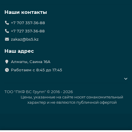
Лента не должна
иметь морщин,
Наши контакты
разрывов,
1
Внешний вид
отверстий, мест
+7 707 357-36-88
пропусков
+7 727 357-36-88
адгезионного слоя
zakaz@bs5.kz
Не
Наш адрес
Усадка в продольном
2
более
-
направлении
10
Алматы, Саина 16А
Работаем с 8:45 до 17:45
Содержание гель-фракции
3
40-80
-
пленки-основы, %
Адгезия к стали, при
ТОО "ПКФ БС Групп" © 2016 - 2026
4
-
3,5
Цены, указанные на сайте носят ознакомительный
20±2ºС, кН/м, не менее
характер и не являются публичной офертой
Адгезия к стали, кН/м, не
менее, после 1000 ч
5
испытаний в
-
3,0
воде при температурах