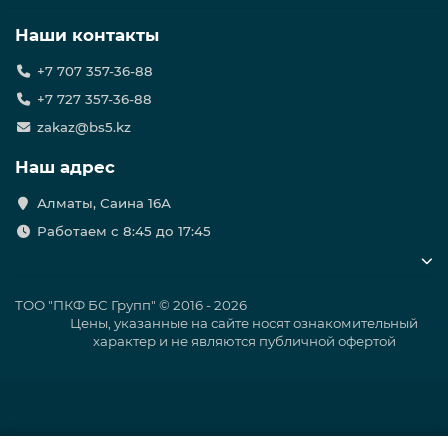
трубопровода
Наши контакты
В нашем ассортименте представлен полный спектр
соединительных элементов для монтажа надежных
+7 707 357-36-88
трубопроводных систем:
+7 727 357-36-88
Отводы стальные:
Крутоизогнутые бесшовные и
zakaz@bs5.kz
сварные модели для изменения направления
трубопровода под нужным углом.
Наш адрес
Переходы трубопроводные:
Концентрические и
эксцентрические элементы для плавного
Алматы, Саина 16А
соединения труб разного диаметра.
Работаем с 8:45 до 17:45
Тройники:
Равнопроходные и переходные детали
для создания надежных ответвлений от основной
магистрали.
ТОО "ПКФ БС Групп" © 2016 - 2026
Фланцы стальные:
Плоские, воротниковые и
Цены, указанные на сайте носят ознакомительный
свободные фланцы по ГОСТ для герметичного
характер и не являются публичной офертой
соединения труб и запорной арматуры.
Заглушки и днища:
Эллиптические и фланцевые
элементы для надежного перекрытия концевых
отверстий трубопровода.
Изолирующие соединения (ИФС):