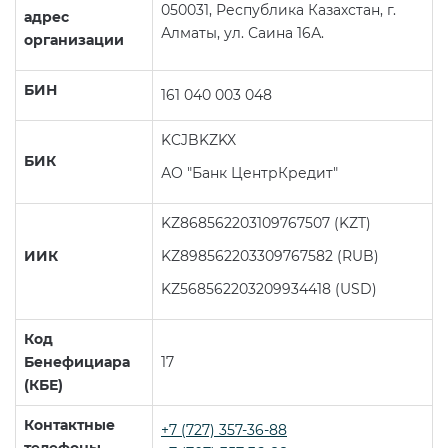
050031, Республика Казахстан, г.
адрес
Фланцевые уплотнения
Алматы, ул. Саина 16А.
организации
Фланцы
БИН
161 040 003 048
KCJBKZKX
БИК
АО "Банк ЦентрКредит"
KZ868562203109767507 (KZT)
ИИК
KZ898562203309767582 (RUB)
KZ568562203209934418 (USD)
Код
Бенефициара
17
(КБЕ)
Контактные
+7 (727) 357-36-88