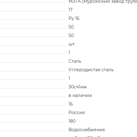
МЗТА (Муромский завод труб
17
Ру 16
50
50
шт
1
Сталь
Углеродистая сталь
1
30с41нж
в наличии
16
Россия
180
Водоснабжение