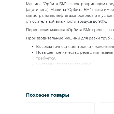
Машина "Орбита-БМ" с электроприводом пред
(ацетилена). Машина "Орбита-БМ" также имее
магистральных нефтегазопроводов и в услов
относительной влажности воздуха до 90%.
Переносная машина «Орбита БМ» предназначен
Производительные машины для резки труб «
Высокая точность центровки - максимал
Повышенное качество реза с минимальн
требуется.
Быстрая и простая установка.
Малый расход газа.
Продолжительный срок службы даже пр
Основные составляющие газорезательной ма
Самоходная тележка.
Похожие товары
Блок резки.
Натяжное устройство.
Направляющая опора (бандаж).