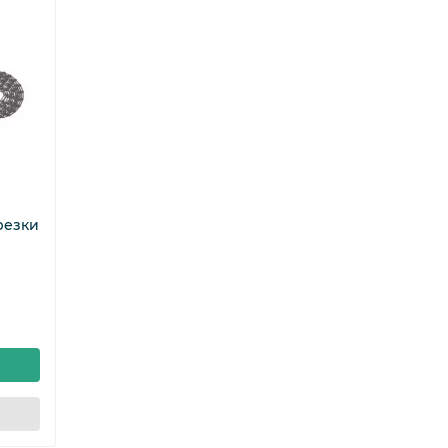
ется с помощью самоходной тележки с
здочки и крючковой цепи, которая состоит
ого трубного проката. Звенья
оскости реза, регулирования по высоте и
резки