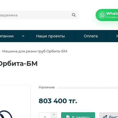
What
Онлайн
мпании
Наши проекты
Оплата
Машина для резки труб Орбита-БМ
 Орбита-БМ
Наличие
803 400 тг.
Быс
В заявку