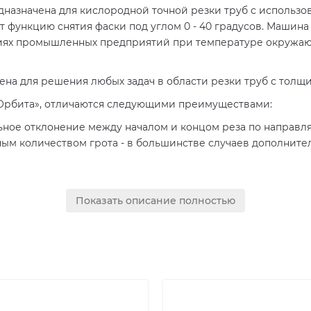
назначена для кислородной точной резки труб с использ
т функцию снятия фаски под углом 0 - 40 градусов. Машин
иях промышленных предприятий при температуре окружающ
а для решения любых задач в области резки труб с толщин
Орбита», отличаются следующими преимуществами:
ьное отклонение между началом и концом реза по направл
ым количеством грота - в большинстве случаев дополните
Показать описание полностью
и условии интенсивной эксплуатации.
шины «Орбита БМ»: