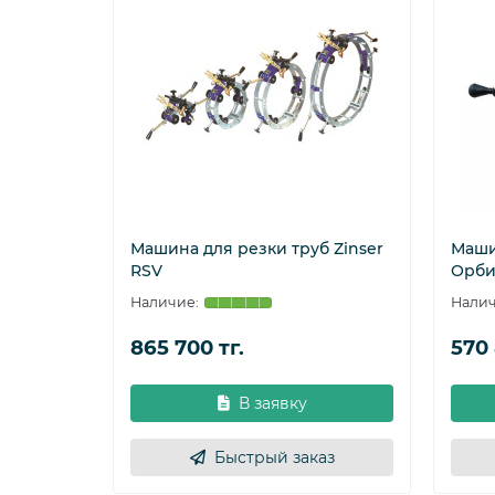
Приводная крючковая цепь.
Оборудование в исполнении «БМ» дополнител
Штанга с резаком перемещается по окружно
расположенным на ней ведущим механизмом. 
из штампованных звеньев.
Приводная цепь - разборная, что позволяет р
рассоединяются путем смещения одного из ни
Конструкция суппорта обеспечивает возможно
Машина для резки труб Zinser
Маши
перемещения по штанге.
RSV
Орби
Технические характеристи
Характеристика Значение
865 700 тг.
570 
Напряжение питания, В
220
В заявку
Частота, Гц
50
Быстрый заказ
Потребляемая мощность, Вт
110