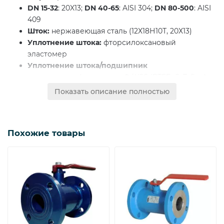
DN 15-32
: 20X13;
DN 40-65
: AISI 304;
DN 80-500
: AISI
409
Шток:
нержавеющая сталь (12Х18Н10Т, 20Х13)
Уплотнение штока:
фторсилоксановый
эластомер
Уплотнение штока/подшипник
скольжения:
фторопласт Ф4К20 (PTFE+C, Teflon)
Уплотнение шара:
фторопласт Ф4К20 (PTFE+C,
Показать описание полностью
Teflon) с дублирующим уплотнением из
фторсилоксанового эластомера
Управление
Похожие товары
DN 15-250:
рукоятка - окрашенная углеродистая сталь с
полимерным наконечником
DN 150-250:
рекомендуется механический редуктор с
червячной передачей
DN 300-500:
механический редуктор
ProGear
в
комплекте