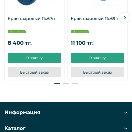
Основные технические
характеристики
Кран шаровый 11с67п
Кран шаровый 11с69п
DN PN Код d d* s D H h I L Вес, кг.
15
40
КШ.Ц.П.015.040.Н/П.02
10
21,3
2,8
38
8 400 тг.
11 100 тг.
КШ.Ц.П.020.040.Н/
20
40
15
27
2,8
42
П.02
В заявку
В заявку
КШ.Ц.П.025.040.Н/
25
40
18
32
3,2
48
П.02
Быстрый заказ
Быстрый заказ
КШ.Ц.П.032.040.Н/
32
40
24
38
3
57
П.02
КШ.Ц.П.040.040.Н/
40
40
30
48
3,5
60
П.02
Информация
КШ.Ц.П.050.040.Н/
50
40
40
57
3,5
76
П.02
Каталог