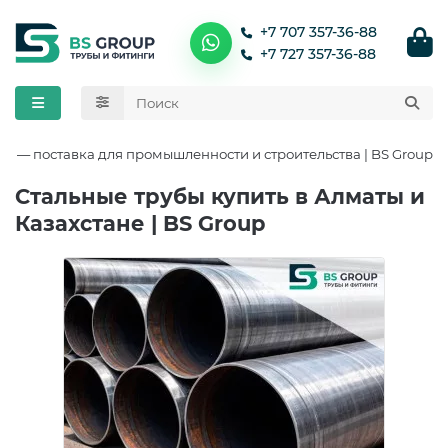
+7 707 357-36-88
+7 727 357-36-88
Назад
Назад
Назад
Назад
Назад
Назад
Назад
Назад
Трубы прямошовные
Вставки электроизолирующие
Задвижки нержавеющие
30с41нж
Изоляционные материалы и покрытия
Машины для резки труб
Кожухи защитные
Реквизиты
не — поставка для промышленности и строительства | BS Group
Трубы бесшовные
Днища
Задвижки стальные
Манжеты
Подогреватели стыков труб ПСТ
Вакансии
Стальные трубы купить в Алматы и
Казахстане | BS Group
Трубы в изоляции
Заглушки
Задвижки чугунные
Материалы для балластировки трубопроводов
Центраторы
Новости
Материалы для защиты изоляционного покрытия
Трубы водогазопроводные
Изолирующие фланцевые соединения
Затворы дисковые
трубопроводов
Отводы
Клапаны запорные
Опорно-направляющие кольца
Переходы
Краны шаровые
Тройники