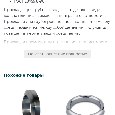
ГОСТ 28759.8-90
Прокладка для трубопровода — это деталь в виде
кольца или диска, имеющая центральное отверстие.
Прокладки для трубопроводов подкладываются между
соединяющимися между собой деталями и служат для
повышения герметизации соединения.
Прокладки восьмиугольного сечения , в зависимости
от оборудования на котором их производят, могут быть
изготовлены из труб, поковок, специальных
Показать описание полностью
штампованных заготовок или сортового проката. Такие
прокладки используются во фланцевых соединениях,
они вставляются между двух ответных фланцев и
Похожие товары
придают дополнительную герметизацию и прочность,
поэтому прокладки восьмиугольного сечения иногда
еще называют фланцевыми или межфланцевыми
прокладками.
Прокладки восьмиугольного сечения используются с
фланцами, присоединительная поверхность которых