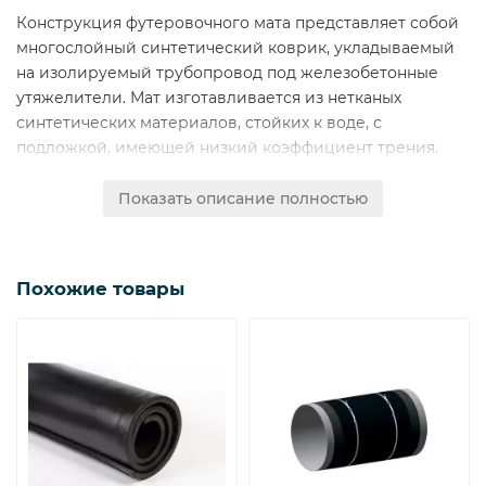
Конструкция футеровочного мата представляет собой
многослойный синтетический коврик, укладываемый
на изолируемый трубопровод под железобетонные
утяжелители. Мат изготавливается из нетканых
синтетических материалов, стойких к воде, с
подложкой, имеющей низкий коэффициент трения.
Маты футеровочные МФ используются для защиты
Показать описание полностью
изоляционного покрытия подземных трубопроводов
диаметром до 1420 мм при балластировке
железобетонными утяжелителями типа УБО, УБО-М,
УБП, УБКм. Мат защищает изоляцию трубопровода во
Похожие товары
время его перемещения в процессе монтажа и
эксплуатации.