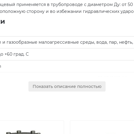
нцевый применяется в трубопроводе с диаметром Ду: от 50 
оположную сторону и во избежании гидравлических ударо
ки
 и газообразные малоагрессивные среды, вода, пар, нефть, у
до +60 град. С
а
вое с присоединительными размерами по ГОСТ 12815-80
Показать описание полностью
20Л
тический (давлением рабочей среды — открытие и под соб