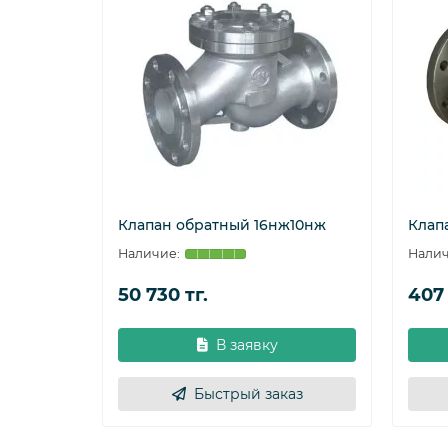
80
310
185
32
100
350
215
47
150
480
285
115
200
550
335
185
Клапан обратный 16нж10нж
Клап
50 730 тг.
407 
В заявку
Быстрый заказ