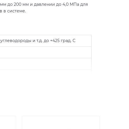
мм до 200 мм и давлении до 4,0 МПа для
в в системе.
глеводороды и т.д. до +425 град. С
ственным весом «хлопушки» — закрытие)