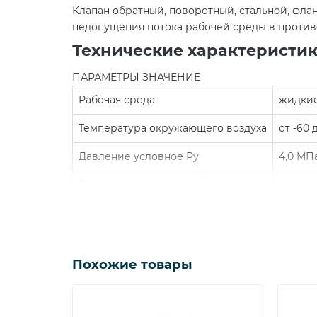
Клапан обратный, поворотный, стальной, фла
недопущения потока рабочей среды в против
Технические характеристи
ПАРАМЕТРЫ ЗНАЧЕНИЕ
Рабочая среда
жидкие
Температура окружающего воздуха
от -60 
Давление условное Ру
4,0 МП
Присоединение к трубопроводу
фланце
Материал корпуса
сталь 
Привод
автома
Габариты и масса
Похожие товары
19с53нж Ду Длина, мм Высота, мм Масса, кг
50
230
170
20