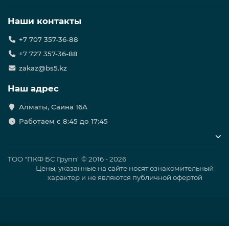
Вязкость пo B3-4, при (20±3) °С
25±5
°С
Наши контакты
Адгезия к стали методом
Н/
20
+7 707 357-36-88
отслаивания, не менее
см
+7 727 357-36-88
zakaz@bs5.kz
Адгезия к стальной поверхности на
Н/
15
воздухе
см
Наш адрес
Алматы, Саина 16А
Адгезия к стальной поверхности
Н/
после старения в течение 1000 часов
15
Работаем с 8:45 до 17:45
см
в воде
Сухой остаток, не менее
%
20
ТОО "ПКФ БС Групп" © 2016 - 2026
Цены, указанные на сайте носят ознакомительный
характер и не являются публичной офертой
г/
0,73-
Плотность
см3
0,96
Площадь отслаивания при катодной