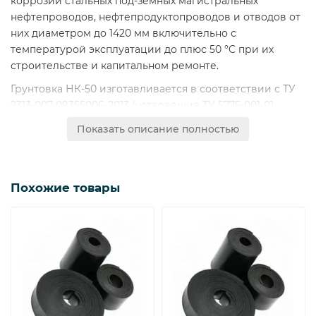
коррозии стальных под-земных магистральных
нефтепроводов, нефтепродуктопроводов и отводов от
них диаметром до 1420 мм включительно с
температурой эксплуатации до плюс 50 °С при их
строительстве и капитальном ремонте.
Грунтовка НК-50 изготавливается в соответствии с ТУ
2313-007-09355006-2013 (устаревшие ТУ 5775-001-01
297859-95), ТУ 5775-010-45632594-2005, ТУ 5775-006-
Показать описание полностью
52124071-2002 в зависимости от производителя.
Состав праймера-грунтовки НК-50 подобран таким
образом, что полученная жидкая адгезионная
Похожие товары
композиция идеально подходит для ручного и
механизированного нанесения на неровные,
восстановленные и очищенные поверхности труб.
Основные преимущества:
Отличная адгезия, стойкость к катодному отслаиванию,
обеспечивает долговременную связь системы
покрытия «ПОЛИЛЕН», обеспечивает долговременную